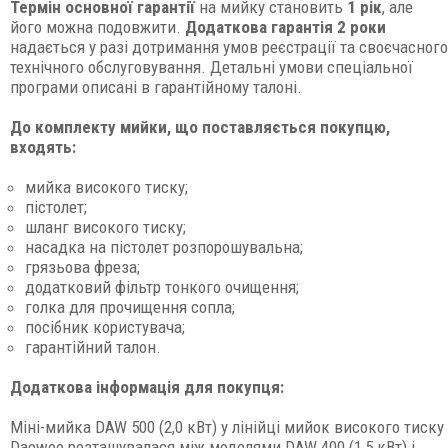
Термін основної гарантії
на мийку становить
1 рік
, але
його можна подовжити.
Додаткова гарантія 2 роки
надається у разі дотримання умов реєстрації та своєчасного
технічного обслуговування. Детальні умови спеціальної
програми описані в гарантійному талоні.
До комплекту мийки, що поставляється покупцю,
входять:
мийка високого тиску;
пістолет;
шланг високого тиску;
насадка на пістолет розпорошувальна;
грязьова фреза;
додатковий фільтр тонкого очищення;
голка для прочищення сопла;
посібник користувача;
гарантійний талон.
Додаткова інформація для покупця:
Міні-мийка DAW 500 (2,0 кВт) у лінійці мийок високого тиску
Daewoo розташувалася між моделями DAW 400 (1,5 кВт) і