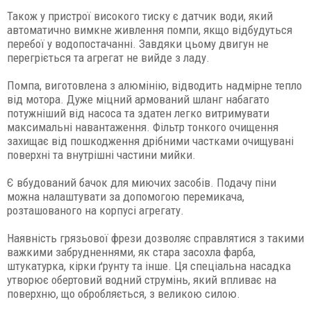
Також у пристрої високого тиску є датчик води, який
автоматично вимкне живлення помпи, якщо відбудуться
перебої у водопостачанні. Завдяки цьому двигун не
перегріється та агрегат не вийде з ладу.
Помпа, виготовлена з алюмінію, відводить надмірне тепло
від мотора. Дуже міцний армований шланг набагато
потужніший від насоса та здатен легко витримувати
максимальні навантаження. Фільтр тонкого очищення
захищає від пошкодження дрібними частками очищувані
поверхні та внутрішні частини мийки.
Є вбудований бачок для миючих засобів. Подачу піни
можна налаштувати за допомогою перемикача,
розташованого на корпусі агрегату.
Наявність грязьової фрези дозволяє справлятися з такими
важкими забрудненнями, як стара засохла фарба,
штукатурка, кірки ґрунту та інше. Ця спеціальна насадка
утворює обертовий водний струмінь, який впливає на
поверхню, що обробляється, з великою силою.