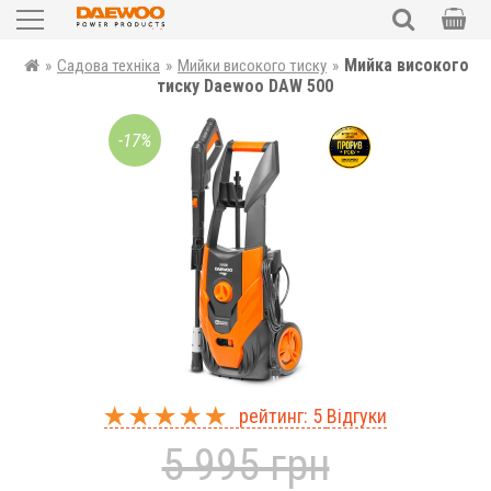
Садова техніка
Мийка високого
»
Садова техніка
»
Мийки високого тиску
»
ПОШУК
тиску Daewoo DAW 500
Силова техніка
-17%
Електроінструменти
Автотовари
Запчастини
Аксесуари та комплектуючі
Уцінка
рейтинг: 5
Відгуки
UKR
RUS
5 995 грн