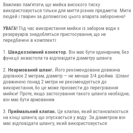
Важливо пам’ятати, що мийка високого тиску
використовується тільки для миття різних предметів. Мити
людей і тварин за допомогою цього апарата заборонено!
УВАГА!
Під час використання мийки із забором води з
резервуарів знадобляться пристосування, що не
передбачені в комплекті:
1.
Швидкознімний конектор.
Він має бути одинарним, без
функції аквастопа та відповідати діаметру шланга.
2.
Неармований шланг.
Його рекомендована довжина
дорівнює 2 метрам, діаметр — не менше 3/4 дюйма. Шланг
довжиною понад 2 метри не рекомендується до
використання, бо це може призвести до перегрівання
мийки! Проте, якщо застосування такого шланга необхідне,
він має бути армованим.
3.
Приймальний клапан.
Це клапан, який встановлюється
на кінці шланга, що опускається у воду. За діаметром він
має відповідати шлангу, який використовується.