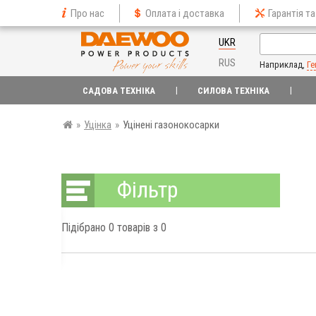
Про нас
Оплата і доставка
Гарантія та
UKR
RUS
Наприклад,
Ге
САДОВА ТЕХНІКА
СИЛОВА ТЕХНІКА
»
Уцінка
»
Уцінені газонокосарки
Фільтр
Підібрано
0
товарів з 0
грн