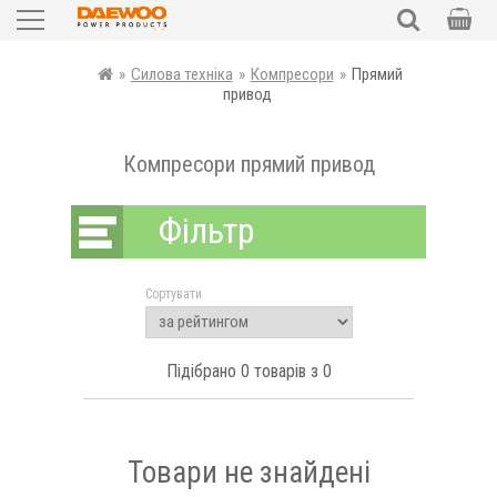
Садова техніка
ПОШУК
»
Силова техніка
»
Компресори
»
Прямий
привод
Силова техніка
Компресори прямий привод
Електроінструменти
Фільтр
Автотовари
Запчастини
Сортувати
Аксесуари та комплектуючі
Підібрано
0
товарів з 0
Уцінка
рн
UKR
RUS
Товари не знайдені