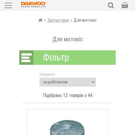
Садова техніка
ПОШУК
»
Запчастини
»
Для мотокіс
Силова техніка
Для мотокіс
Електроінструменти
Фільтр
Автотовари
Сортувати
Запчастини
Аксесуари та комплектуючі
Підібрано
12
товарів з 44
рн
Уцінка
UKR
RUS