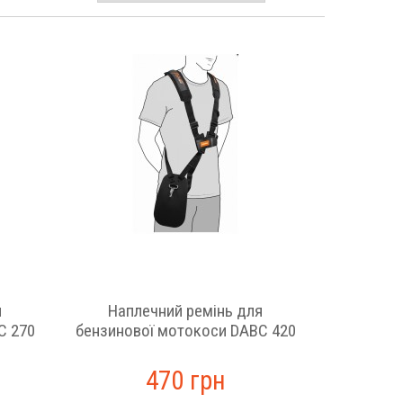
я
Наплечний ремінь для
C 270
бензинової мотокоси DABC 420
470 грн