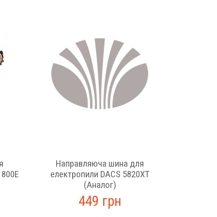
я
Направляюча шина для
1800E
електропили DACS 5820XT
(Аналог)
449 грн