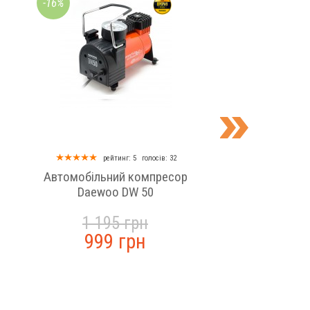
-16%
-10%
рейтинг: 5
голосів: 32
рейтинг
Автомобільний компресор
Автомобільний
Daewoo DW 50
Daewoo DW 3
1 195 грн
995 г
999 грн
899 г