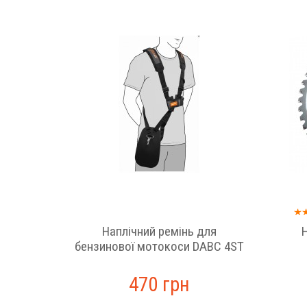
юга,
анок,
м
Наплічний ремінь для
бензинової мотокоси DABC 4ST
470 грн