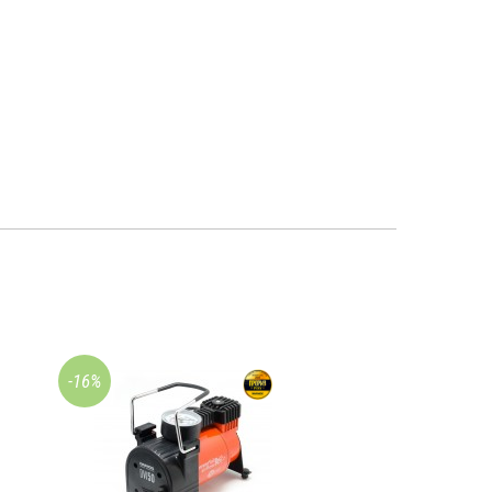
-16%
-10%