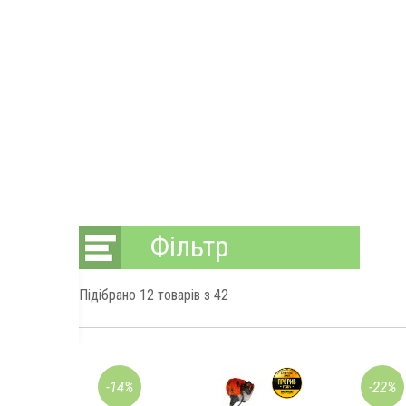
Фільтр
Підібрано
12
товарів з 42
-14%
-22%
грн