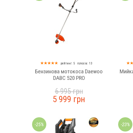
од
рейтинг: 5
голосів: 13
 бар
Бензинова мотокоса Daewoo
Мийка
DABC 520 PRO
6 995 грн
5 999 грн
-25%
-23%