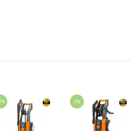
17%
-0%