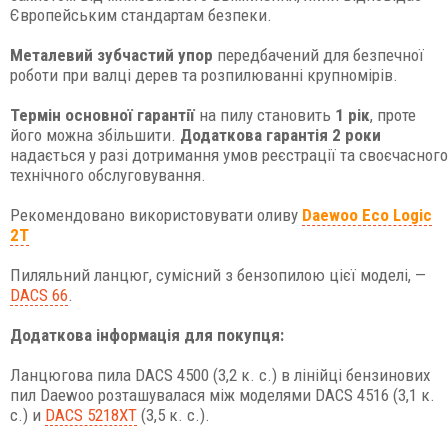
Європейським стандартам безпеки.
Металевий зубчастий упор
передбачений для безпечної
роботи при валці дерев та розпилюванні крупномірів.
Термін основної гарантії
на пилу становить
1 рік
, проте
його можна збільшити.
Додаткова гарантія 2 роки
надається у разі дотримання умов реєстрації та своєчасного
технічного обслуговування.
Рекомендовано використовувати оливу
Daewoo Eco Logic
2T
Пиляльний ланцюг, сумісний з бензопилою цієї моделі, —
DACS 66
.
Додаткова інформація для покупця:
Ланцюгова пила DACS 4500 (3,2 к. с.) в лінійці бензинових
пил Daewoo розташувалася між моделями DACS 4516 (3,1 к.
с.) и
DACS 5218XT
(3,5 к. с.).