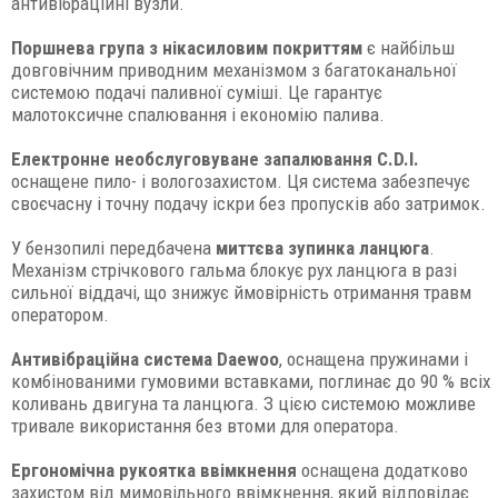
антивібраційні вузли.
Поршнева група з нікасиловим покриттям
є найбільш
довговічним приводним механізмом з багатоканальної
системою подачі паливної суміші. Це гарантує
малотоксичне спалювання і економію палива.
Електронне необслуговуване запалювання C.D.I.
оснащене пило- і вологозахистом. Ця система забезпечує
своєчасну і точну подачу іскри без пропусків або затримок.
У бензопилі передбачена
миттєва зупинка ланцюга
.
Механізм стрічкового гальма блокує рух ланцюга в разі
сильної віддачі, що знижує ймовірність отримання травм
оператором.
Антивібраційна система Daewoo
, оснащена пружинами і
комбінованими гумовими вставками, поглинає до 90 % всіх
коливань двигуна та ланцюга. З цією системою можливе
тривале використання без втоми для оператора.
Ергономічна рукоятка ввімкнення
оснащена додатково
захистом від мимовільного ввімкнення, який відповідає