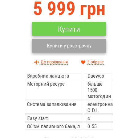
5 999 грн
Купити
Купити у розстрочку
До порівняння
В обране
Виробник ланцюга
Daewoo
Моторний ресурс
більше
1500
мотогодин
Система запалювання
електронна
C.D.I.
Easy start
є
Об'єм паливного бака, л
0.55