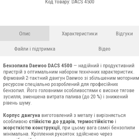
Код товару: DACS 4500
Опис
Характеристики
Відгуки
Файли і підтримка
Відео
Бензопила Daewoo DACS 4500
— надійний і продуктивний
пристрій з оптимальним набором технічних характеристик.
Фірмовий 2-тактний двигун Daewoo зі збільшеним моторним
ресурсом спеціально розроблений для професійних
бензопил. Його головними особливостями є високе тягове
зусилля, зменшена витрата палива (до 20 %) і знижений
рівень шуму.
Корпус двигуна
виготовлений з металу і вирізняється
особливою
стійкістю до ударів
,
термостійкістю
і
жорсткістю конструкції
, при цьому вага самої бензопили
мінімальна. Кріплення рукояток здійснено через