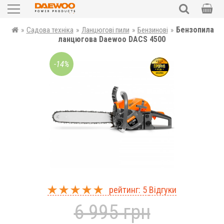
Садова техніка
Бензопила
»
Садова техніка
»
Ланцюгові пили
»
Бензинові
»
ПОШУК
ланцюгова Daewoo DACS 4500
Силова техніка
-14%
Електроінструменти
Автотовари
Запчастини
Аксесуари та комплектуючі
Уцінка
рейтинг: 5
Відгуки
UKR
RUS
6 995 грн