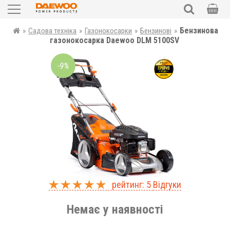
Садова техніка
Бензинова
»
Садова техніка
»
Газонокосарки
»
Бензинові
»
ПОШУК
газонокосарка Daewoo DLM 5100SV
Силова техніка
-9%
Електроінструменти
Автотовари
Запчастини
Аксесуари та комплектуючі
Уцінка
рейтинг: 5
Відгуки
UKR
RUS