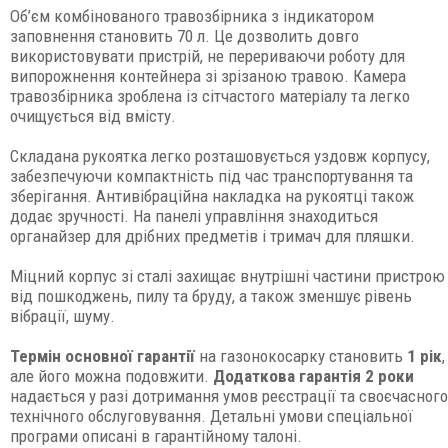
Об’єм комбінованого травозбірника з індикатором
заповнення становить 70 л. Це дозволить довго
використовувати пристрій, не перериваючи роботу для
випорожнення контейнера зі зрізаною травою. Камера
травозбірника зроблена із сітчастого матеріалу та легко
очищується від вмісту.
Складана рукоятка легко розташовується уздовж корпусу,
забезпечуючи компактність під час транспортування та
зберігання. Антивібраційна накладка на рукоятці також
додає зручності. На панелі управління знаходиться
органайзер для дрібних предметів і тримач для пляшки.
Міцний корпус зі сталі захищає внутрішні частини пристрою
від пошкоджень, пилу та бруду, а також зменшує рівень
вібрації, шуму.
Термін основної гарантії
на газонокосарку становить
1 рік
,
але його можна подовжити.
Додаткова гарантія 2 роки
надається у разі дотримання умов реєстрації та своєчасного
технічного обслуговування. Детальні умови спеціальної
програми описані в гарантійному талоні.