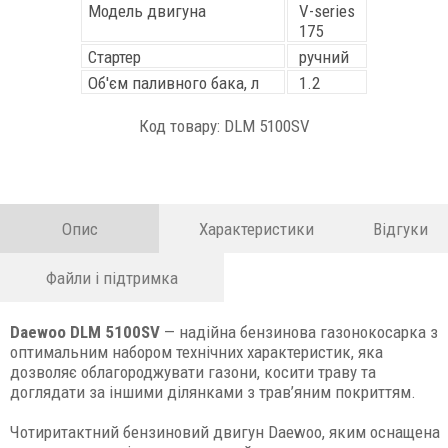
Модель двигуна
V-series
175
Стартер
ручний
Об'єм паливного бака, л
1.2
Код товару: DLM 5100SV
Опис
Характеристики
Відгуки
Файли і підтримка
Daewoo
DLM 5100SV
— надійна бензинова газонокосарка з
оптимальним набором технічних характеристик, яка
дозволяє облагороджувати газони, косити траву та
доглядати за іншими ділянками з трав’яним покриттям.
Чотиритактний бензиновий двигун Daewoo, яким оснащена