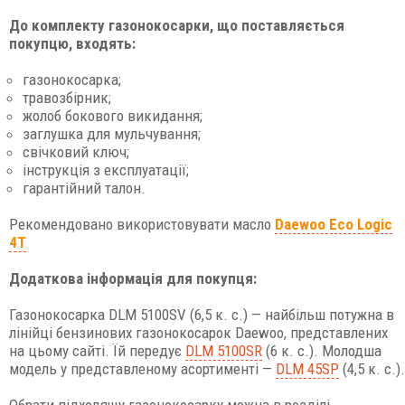
До комплекту газонокосарки, що поставляється
покупцю, входять:
газонокосарка;
травозбірник;
жолоб бокового викидання;
заглушка для мульчування;
свічковий ключ;
інструкція з експлуатації;
гарантійний талон.
Рекомендовано використовувати масло
Daewoo Eco Logic
4T
Додаткова інформація для покупця:
Газонокосарка DLM 5100SV (6,5 к. с.) — найбільш потужна в
лінійці бензинових газонокосарок Daewoo, представлених
на цьому сайті. Їй передує
DLM 5100SR
(6 к. с.). Молодша
модель у представленому асортименті —
DLM 45SP
(4,5 к. с.).