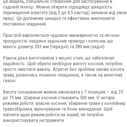
ця модель, спеціально створений для застосування в
садовій техніці. Можна обирати підходящу швидкість
переміщення агрегату (від 3 до 4,5 км/год) залежно від умов
праці. Це допоможе швидко та ефективно виконувати
поставлені завдання.
Пристрій вирізняється чудовою маневреністю та легкою
прохідністю завдяки задньому приводу і колесам, що
мають діаметр 203 мм (передні) та 280 мм (задні).
Ріжуча дека виготовлена з міцної сталі, що забезпечує
надійність. Щоб обрати необхідну висоту косіння, потрібно
просто змістити важіль. Агрегат без проблем зможе косити
траву, рухаючись похилою площиною, а також на вологому
газоні.
Висоту скошування можна змінювати у 7 позиціях — від 25
до 75 мм. Ширина косіння становить 500 мм. Є чотири
режими роботи: власне косіння, збирання трави у контейнер
травозбірника, мульчування та бічне викидання. Щоб
змінити один режим роботи на інший, не потрібно
використовувати інструменти.