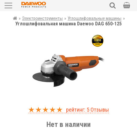
Садовая техника
»
Электроинструменты
»
Углошлифовальные машины
»
ПОИСК
Углошлифовальная машина Daewoo DAG 650-125
Силовая техника
Электроинструменты
Автотовары
Запчасти
Аксессуары и комплектующие
Уценка
рейтинг: 5
Отзывы
UKR
RUS