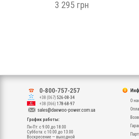
3 295 грн
я
 ток,
0-800-757-257
Инф
а, м
+38 (067)
526-08-34
О на
+38 (066)
178-68-97
Опла
sales@daewoo-power.com.ua
Возв
График работы:
Гара
Пн-Пт: с 9.00 до 18.00
Суббота: с 10.00 до 13.00
Парт
Воскресение — выходной