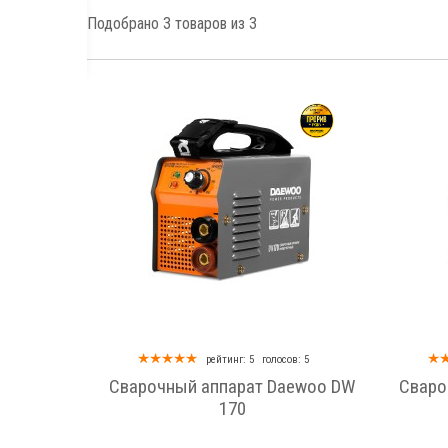
Подобрано
3
товаров из 3
грн
арата
рейтинг: 5
голосов: 5
 мм
Сварочный аппарат Daewoo DW
Сваро
170
, В