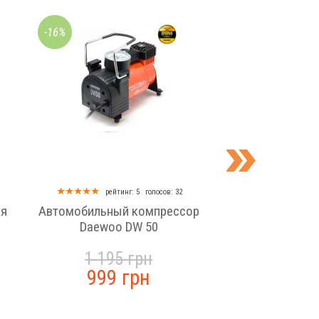
-16%
-10%
рейтинг: 5
голосов: 32
рейтинг:
ия
Автомобильный компрессор
Автомобильный 
Daewoo DW 50
Daewoo DW 3
1 195 грн
995 г
999 грн
899 г