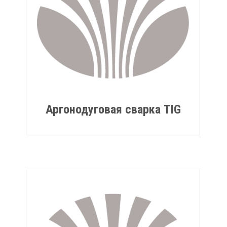
Аргонодуговая сварка TIG