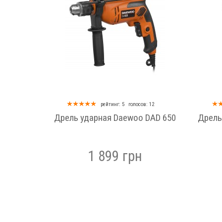
рейтинг: 5
голосов: 12
Дрель ударная Daewoo DAD 650
Дрель
, мм
1 899 грн
об/