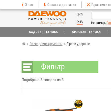
О нас
Оплата и доставка
Гарантия и с
UKR
RUS
Например,
Ге
САДОВАЯ ТЕХНИКА
СИЛОВАЯ ТЕХНИКА
»
Электроинструменты
»
Дрели ударные
Фильтр
Подобрано
3
товаров из 3
грн