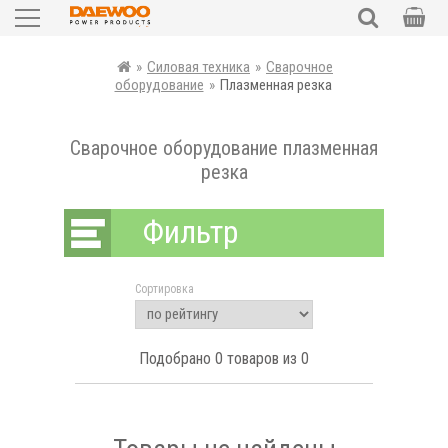
Садовая техника
ПОИСК
»
Силовая техника
»
Сварочное
оборудование
»
Плазменная резка
Силовая техника
Сварочное оборудование плазменная
Электроинструменты
резка
Автотовары
Фильтр
Запчасти
Сортировка
Аксессуары и комплектующие
Уценка
Подобрано
0
товаров из 0
рн
UKR
RUS