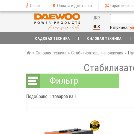
О нас
Оплата и доставка
Гарантия и с
UKR
RUS
Например,
Ге
САДОВАЯ ТЕХНИКА
СИЛОВАЯ ТЕХНИКА
»
Силовая техника
»
Стабилизаторы напряжения
»
На
Стабилизат
Фильтр
Подобрано
1
товаров из 1
грн