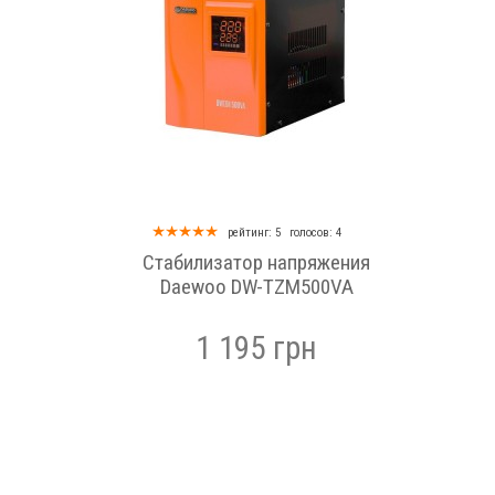
ие. В
ность
рейтинг: 5
голосов: 4
Стабилизатор напряжения
 ток,
Daewoo DW-TZM500VA
1 195 грн
о
а