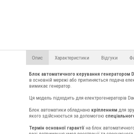
Опис
Характеристики
Відгуки
Ф
Блок автоматичного керування генератором 
в основній мережі або припиняється подача еле
вимикає генератор.
Ця модель підходить для електрогенераторів D
Блок автоматики обладнано
кріпленням
для зр
якого здійснюється за допомогою
спеціальног
Термін основної гарантії
на блок автоматичног
разі дотримання умов реєстрації та своєчасного