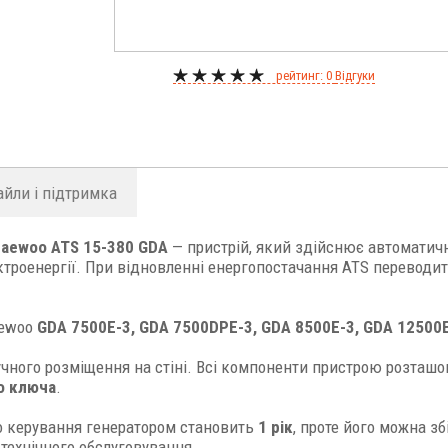
рейтинг: 0
Відгуки
айли і підтримка
Daewoo ATS 15-380 GDA
— пристрій, який здійснює автоматичн
ктроенергії. При відновленні енергопостачання ATS перевод
aewoo
GDA 7500E-3, GDA 7500DPE-3, GDA 8500E-3, GDA 12500
учного розміщення на стіні. Всі компоненти пристрою розташ
о ключа
.
о керування генератором становить
1 рік
, проте його можна з
 технічного обслуговування.