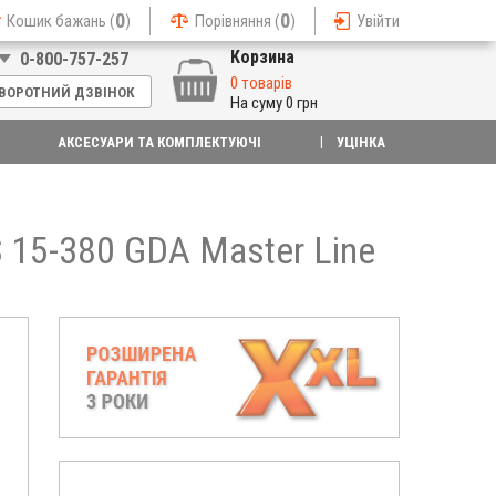
0
0
Кошик бажань (
)
Порівняння (
)
Увійти
Корзина
0-800-757-257
0 товарів
ВОРОТНИЙ ДЗВІНОК
На суму
0 грн
АКСЕСУАРИ ТА КОМПЛЕКТУЮЧІ
УЦІНКА
15-380 GDA Master Line