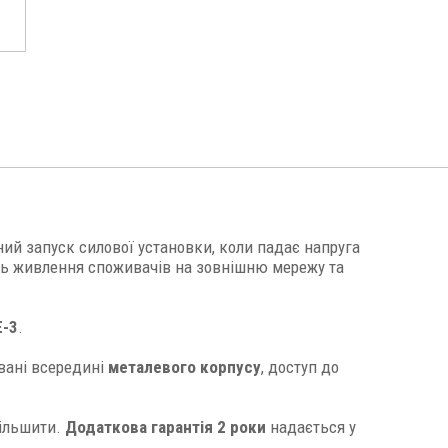
ий запуск силової установки, коли падає напруга
ить живлення споживачів на зовнішню мережу та
E-3
.
овані всередині
металевого корпусу
, доступ до
більшити.
Додаткова гарантія 2 роки
надається у