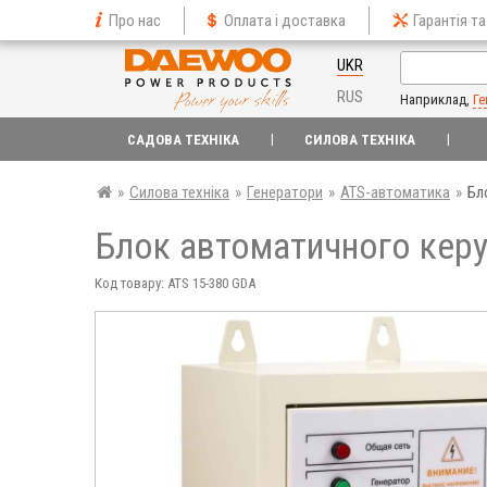
Про нас
Оплата і доставка
Гарантія та
UKR
RUS
Наприклад,
Ге
САДОВА ТЕХНІКА
СИЛОВА ТЕХНІКА
»
Силова техніка
»
Генератори
»
ATS-автоматика
»
Бл
Блок автоматичного керу
Код товару: ATS 15-380 GDA