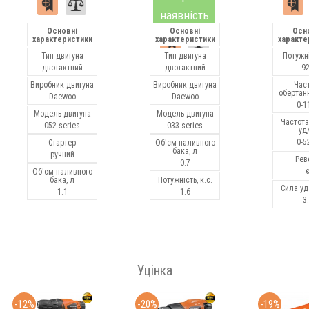
наявність
Основні
Основні
Осн
характеристики
характеристики
характе
Тип двигуна
Тип двигуна
Потужні
двотактний
двотактний
9
Виробник двигуна
Виробник двигуна
Час
обертанн
Daewoo
Daewoo
0-1
Модель двигуна
Модель двигуна
Частота
052 series
033 series
уд
0-5
Стартер
Об'єм паливного
бака, л
ручний
Рев
0.7
Об'єм паливного
бака, л
Потужність, к.с.
Сила уд
1.1
1.6
3
Уцінка
-12%
-20%
-19%