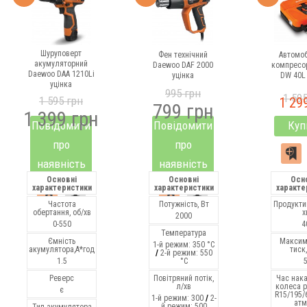
Шуруповерт
Фен технічний
Автомоб
акумуляторний
Daewoo DAF 2000
компресо
Daewoo DAA 1210Li
уцінка
DW 40L 
уцінка
995 грн
1 59
1 595 грн
1 29
799 грн
1 399 грн
Повідомити
Повідомити
Куп
про
про
наявність
наявність
Основні
Основні
Осн
характеристики
характеристики
характе
Частота
Потужність, Вт
Продуктив
обертання, об/хв
х
2000
0-550
4
Температура
Ємність
Максим
1-й режим: 350 °С
акумулятора,А*год
тиск
/
2-й режим: 550
1.5
°С
Реверс
Повітряний потік,
Час нак
л/хв
колеса 
є
R15/195/
1-й режим: 300
/
2-
атм
й режим: 500