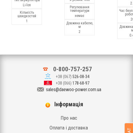
Тип акумулятора
2
Li-lon
Регулювання
температури
Час безп
Кількість
робот
немає
швидкостей
2
1
Довжина кабелю,
м
Довжина
2
0.
0-800-757-257
+38 (067)
526-08-34
+38 (066)
178-68-97
sales@daewoo-power.com.ua
Iнформація
Про нас
Оплата і доставка