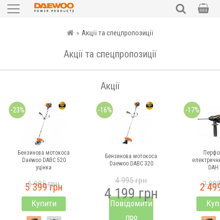
Садова техніка
ПОШУК
»
Акції та спецпропозиції
Силова техніка
Акції та спецпропозиції
Електроінструменти
Акції
Автотовари
-23%
-16%
-17%
Запчастини
Аксесуари та комплектуючі
Бензинова мотокоса
Перфо
Бензинова мотокоса
Daewoo DABC 520
електричн
Daewoo DABC 320
уцінка
DAH 
Уцінка
4 995 грн
6 995 грн
2 99
5 399 грн
2 49
4 199 грн
UKR
RUS
Купити
Повідомити
Куп
про