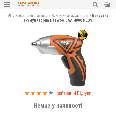
Садова техніка
Викрутка
»
Електроінструменти
»
Викрутки акумуляторні
»
ПОШУК
акумуляторна Daewoo DAA 4800 PLUS
Силова техніка
Електроінструменти
Автотовари
Запчастини
Аксесуари та комплектуючі
Уцінка
рейтинг: 4
Відгуки
UKR
RUS