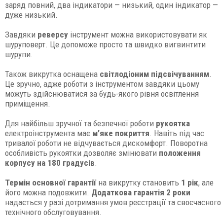
заряд повний, два індикатори — низький, один індикатор —
дуже низький.
Завдяки
реверсу
інструмент можна використовувати як
шуруповерт. Це допоможе просто та швидко вигвинтити
шурупи.
Також викрутка оснащена
світлодіоним підсвічуванням
.
Це зручно, адже роботи з інструментом завдяки цьому
можуть здійснюватися за будь-якого рівня освітлення
приміщення.
Для найбільш зручної та безпечної роботи
рукоятка
електроінструмента має
м’яке покриття
. Навіть під час
тривалої роботи не відчувається дискомфорт. Поворотна
особливість рукоятки дозволяє змінювати
положення
корпусу на 180 градусів
.
Термін основної гарантії
на викрутку становить
1 рік
, але
його можна подовжити.
Додаткова гарантія 2 роки
надається у разі дотримання умов реєстрації та своєчасного
технічного обслуговування.