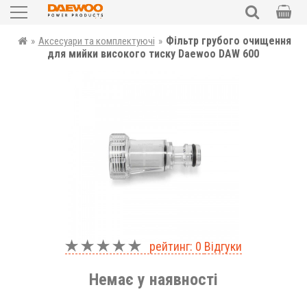
Садова техніка
Фільтр грубого очищення
»
Аксесуари та комплектуючі
»
ПОШУК
для мийки високого тиску Daewoo DAW 600
Силова техніка
Електроінструменти
Автотовари
Запчастини
Аксесуари та комплектуючі
Уцінка
рейтинг: 0
Відгуки
UKR
RUS